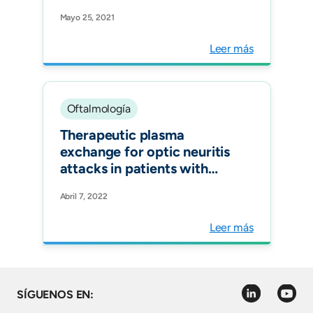
treatment of neuromyelitis
Mayo 25, 2021
optica spectrum disorders
in clinical practice[Mult
Leer más
Scler Relat Disord.
Oftalmología
Therapeutic plasma
exchange for optic neuritis
attacks in patients with
neuromyelitis optica
Abril 7, 2022
spectrum disorders. Ther
Apher Dial. 2022
Leer más
linkedin
youtube
SÍGUENOS EN: