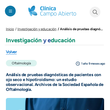
Pasar al contenido principal
See form
Análisis de pruebas diagnósticas de pacientes con ojo seco e hipotiroidismo: un estudio observacional. Archivos de la Sociedad Española de Oftalmología.
Inicio
Investigación y educación
Investigación
y e
ducación
Volver
Oftalmología
1 año 9 meses ago
Análisis de pruebas diagnósticas de pacientes con
ojo seco e hipotiroidismo: un estudio
observacional. Archivos de la Sociedad Española de
Oftalmología.