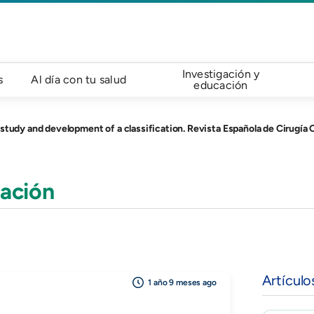
Investigación y
s
Al día con tu salud
educación
study and development of a classification. Revista Española de Cirugía
ación
Artículo
1 año 9 meses ago