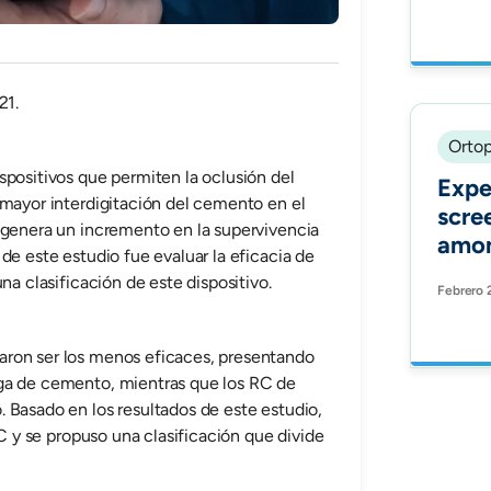
arthr
what
acce
incl
21.
hosp
Reco
Ortop
a si
spositivos que permiten la oclusión del
Exper
nati
 mayor interdigitación del cemento en el
scre
usin
 genera un incremento en la supervivencia
amon
de este estudio fue evaluar la eficacia de
unde
na clasificación de este dispositivo.
Febrero 
orth
alter
Orth
aron ser los menos eficaces, presentando
ga de cemento, mientras que los RC de
 Basado en los resultados de este estudio,
RC y se propuso una clasificación que divide