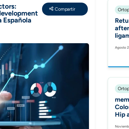
ctors:
Share
Ortop
 development
ta Española
Retu
after
liga
ISAK
Agosto 2
ISAK
Ortop
memb
Colo
Hip 
(SOC
Noviembr