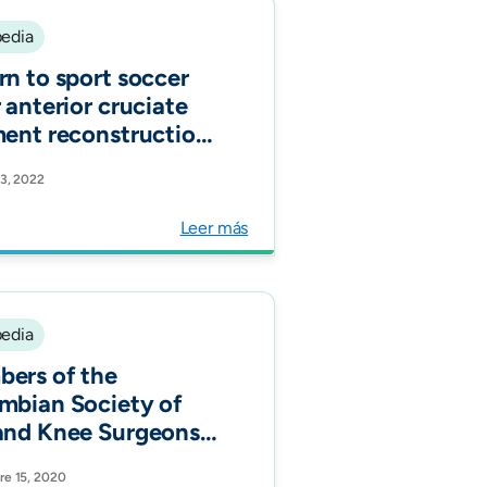
edia
rn to sport soccer
 anterior cruciate
ment reconstruction:
OS consensus. J
3, 2022
OS.
Leer más
edia
ers of the
mbian Society of
and Knee Surgeons
CAR). Institutional
e 15, 2020