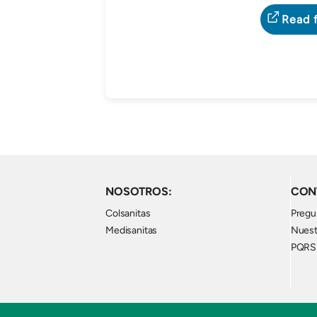
Read f
NOSOTROS:
CON
Colsanitas
Pregu
Medisanitas
Nuest
PQRS