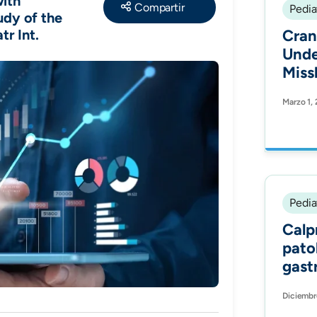
Share
with
Pedia
udy of the
r Int.
Cran
Unde
Miss
Radi
Marzo 1,
Pedia
Calp
pato
gast
colo
Diciembr
obse