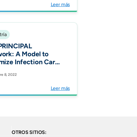
roenterol Latinoam
Leer más
tría
PRINCIPAL
ork: A Model to
mize Infection Care
Prevention in
e 8, 2022
atric Oncology in
Latin American
Leer más
on. JCO Global
logy Vol 8.
OTROS SITIOS: