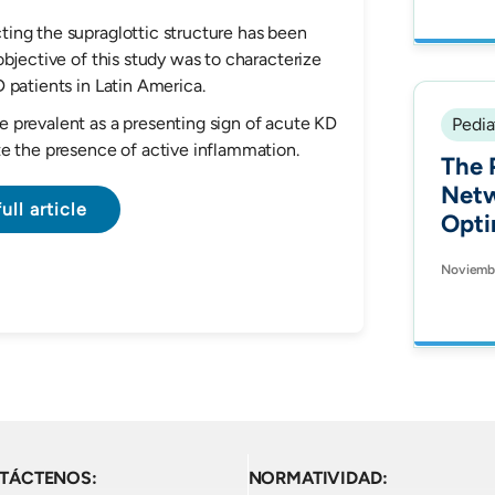
Gast
ting the supraglottic structure has been
bjective of this study was to characterize
 patients in Latin America.
 prevalent as a presenting sign of acute KD
Pedia
e the presence of active inflammation.
The 
Netw
ull article
Opti
and 
Noviembr
Pedi
the 
Regi
Onco
TÁCTENOS:
NORMATIVIDAD: