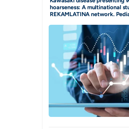
Kawasaki disease presenting 
hoarseness: A multinational st
REKAMLATINA network. Pediat