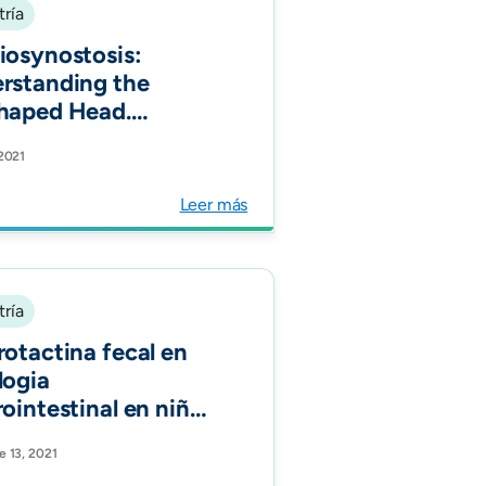
tría
iosynostosis:
rstanding the
haped Head.
ographics.
 2021
Leer más
tría
rotactina fecal en
logia
rointestinal en niños
mbianos:estudio
e 13, 2021
rvacional. Acta