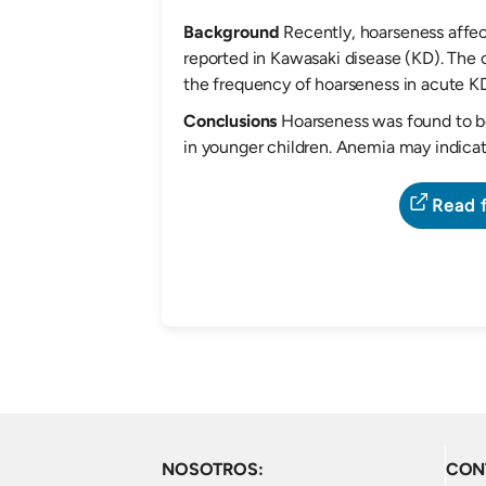
Background
Recently, hoarseness affec
reported in Kawasaki disease (KD). The o
the frequency of hoarseness in acute KD
Conclusions
Hoarseness was found to be
in younger children. Anemia may indicat
Read f
NOSOTROS:
CON