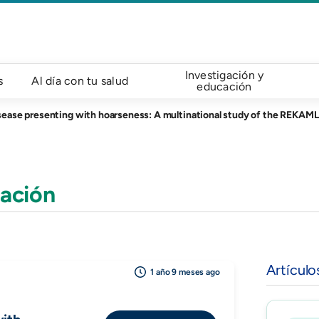
Investigación y
s
Al día con tu salud
educación
ease presenting with hoarseness: A multinational study of the REKAML
ación
Artículo
1 año 9 meses ago