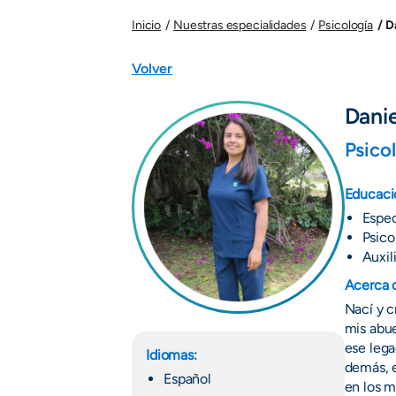
D
Inicio
Nuestras especialidades
Psicología
Volver
Dani
Psico
Educaci
Espec
Psico
Auxil
Acerca 
Nací y 
mis abue
ese lega
Idiomas:
demás, e
Español
en los m