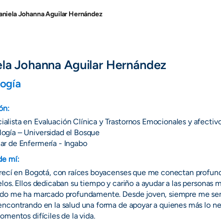
aniela Johanna Aguilar Hernández
ela Johanna Aguilar Hernández
logía
ón:
ialista en Evaluación Clínica y Trastornos Emocionales y afecti
logía – Universidad el Bosque
iar de Enfermería - Ingabo
de mí:
crecí en Bogotá, con raíces boyacenses que me conectan profun
los. Ellos dedicaban su tiempo y cariño a ayudar a las personas 
do me ha marcado profundamente. Desde joven, siempre me sentí
ncontrando en la salud una forma de apoyar a quienes más lo nece
omentos difíciles de la vida.