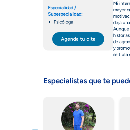
Mi inter
Especialidad /
mayor qu
Subespecialidad:
motivac
Psicóloga
deja una
Aunque c
historia
Agenda tu cita
de agra
y promov
se trat
Especialistas que te pue
Imagen