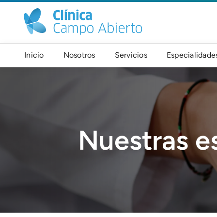
Pasar al contenido principal
Navegación principal
Inicio
Nosotros
Servicios
Especialidade
Imagen
Nuestras e