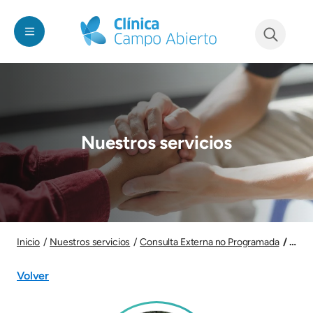
Pasar al contenido principal
See form
Imagen
Nuestros servicios
Imagen
Laura
Inicio
Nuestros servicios
Consulta Externa no Programada
Volver