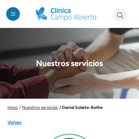
Pasar al contenido principal
See form
Imagen
Nuestros servicios
Imagen
Daniel Solarte-Bothe
Inicio
Nuestros servicios
Volver